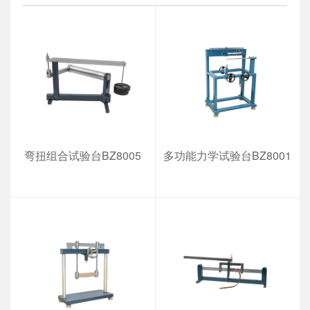
弯扭组合试验台BZ8005
多功能力学试验台BZ8001